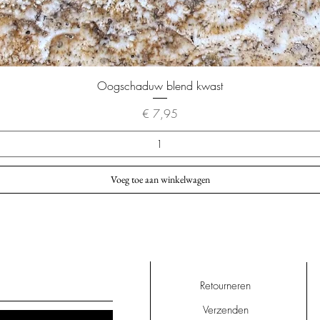
Snel overzicht
Oogschaduw blend kwast
Prijs
€ 7,95
Voeg toe aan winkelwagen
Retourneren
Verzenden