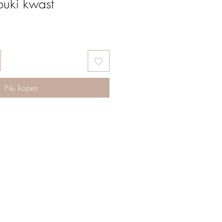
buki kwast
Nu kopen