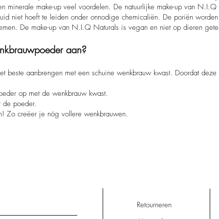
een minerale make-up veel voordelen. De natuurlijke make-up van N.I.
uid niet hoeft te leiden onder onnodige chemicaliën. De poriën worden n
demen. De make-up van N.I.Q Naturals is vegan en niet op dieren gete
enkbrauwpoeder aan?
t beste aanbrengen met een schuine wenkbrauw kwast. Doordat deze kw
.
eder op met de wenkbrauw kwast.
t de poeder.
n! Zo creëer je nóg vollere wenkbrauwen.
!
Retourneren