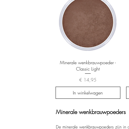
Snel overzicht
Minerale wenkbrauwpoeder -
Classic Light
Prijs
€ 14,95
In winkelwagen
Minerale wenkbrauwpoeders
De minerale wenkbrauwpoeders zijn in d