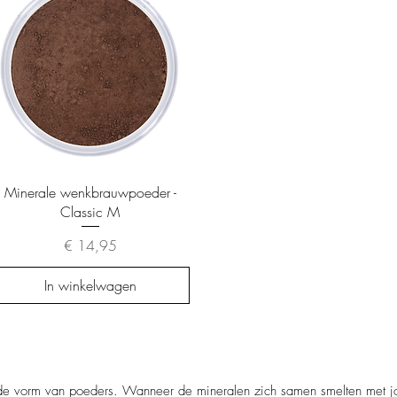
Snel overzicht
Minerale wenkbrauwpoeder -
Classic M
Prijs
€ 14,95
In winkelwagen
e vorm van poeders. Wanneer de mineralen zich samen smelten met jouw