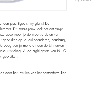
Mica CI77019, Titani
dark brown CI77491
et een prachtige, shiny glans! De
shimmer. Dit maakt jouw look nét dat stukje
onze accentueer je de mooiste delen van
ter gebruiken op je jeukbeenderen, neusbrug,
do boog van je mond en aan de binnenkant
sse uitstraling. Al de highlighters van N.I.Q
w gebruiken!
en door het invullen van het contactformulier.