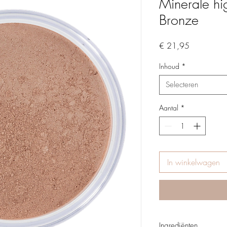
Minerale hig
Bronze
Prijs
€ 21,95
Inhoud
*
Selecteren
Aantal
*
In winkelwagen
Ingrediënten