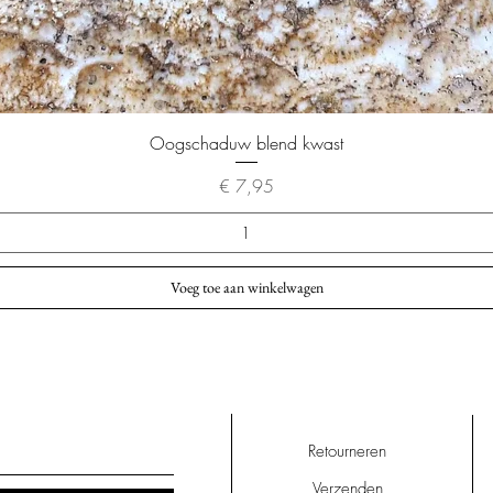
Snel overzicht
Oogschaduw blend kwast
Prijs
€ 7,95
Voeg toe aan winkelwagen
Retourneren
Verzenden